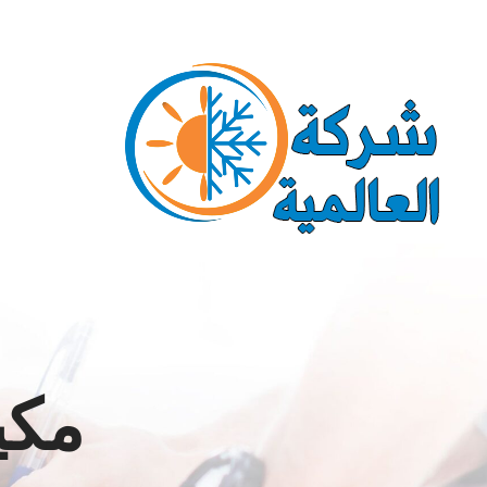
Ski
Call us for a Free Quote: 1.800.555.6789
t
conten
مكي