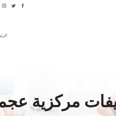
الرئ
فات مركزية عجم