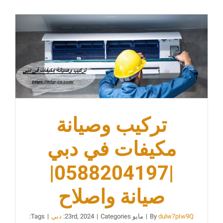
عجمان
ام القيوين
تركيب وصيانة
مكيفات في دبي
|0588204197|
صيانة واصلاح
dulw7pIw9Q
By
|
مايو 23rd, 2024
Categories:
|
دبي
|
Tags: