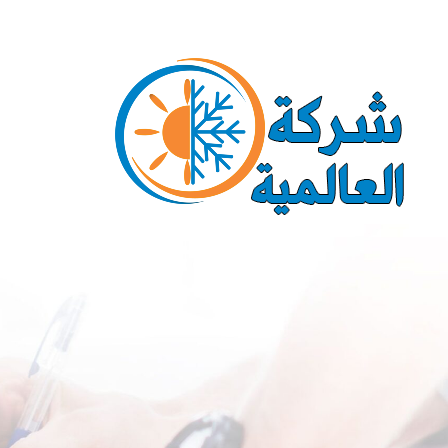
Ski
Call us for a Free Quote: 1.800.555.6789
t
conten