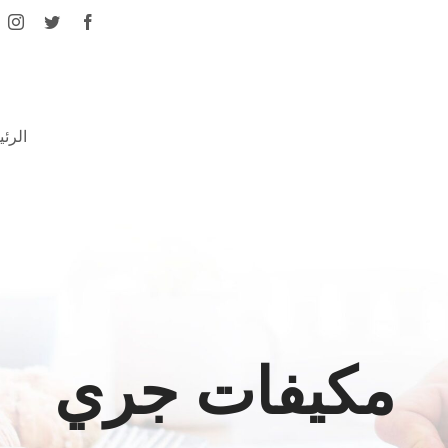
الرئ
مكيفات جري