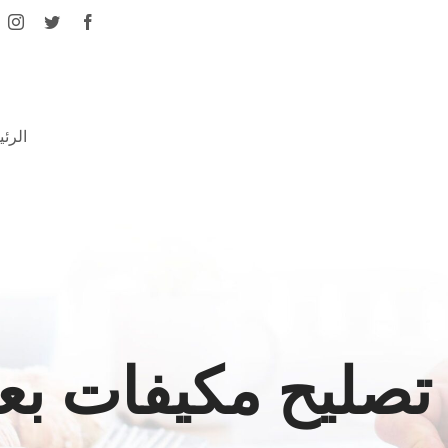
الرئ
 تصليح مكيفات بع