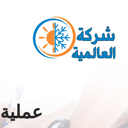
Ski
Call us for a Free Quote: 1.800.555.6789
t
conten
عملية