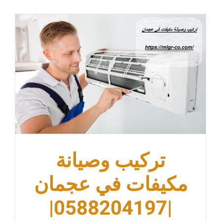
عجمان
ام القيوين
تركيب وصيانة
مكيفات في عجمان
|0588204197|