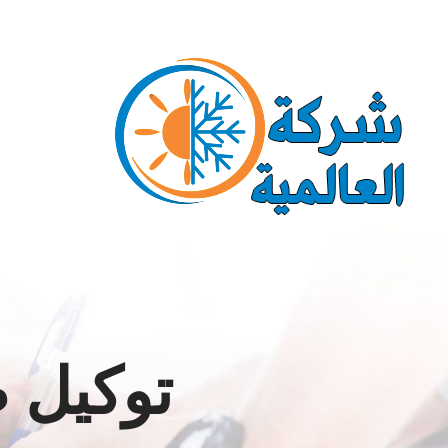
Ski
Call us for a Free Quote: 1.800.555.6789
t
conten
توكيل ص