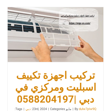
عجمان
ام القيوين
تركيب اجهزة تكييف
اسبليت ومركزي في
دبي |0588204197
dulw7pIw9Q
By
|
مايو 23rd, 2024
Categories:
|
دبي
|
Tags: