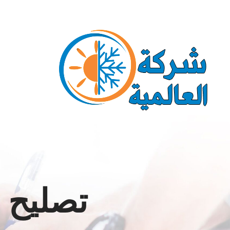
Ski
Call us for a Free Quote: 1.800.555.6789
t
conten
تصليح 