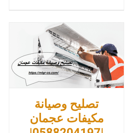
تصليح وصيانة
مكيفات عجمان
|0588204197|