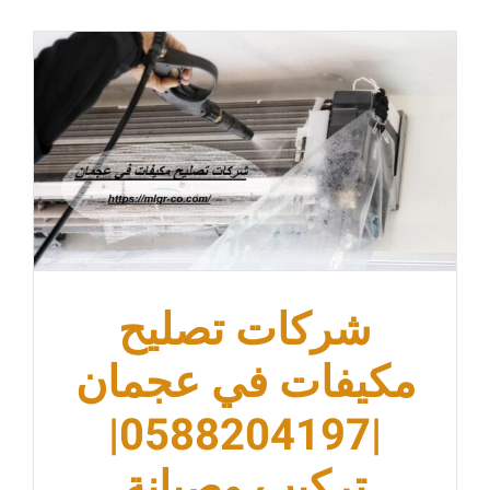
عجمان
ام القيوين
شركات تصليح
مكيفات في عجمان
|0588204197|
تركيب وصيانة