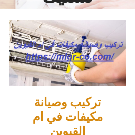
عجمان
ام القيوين
تركيب وصيانة
مكيفات في ام
القيوين